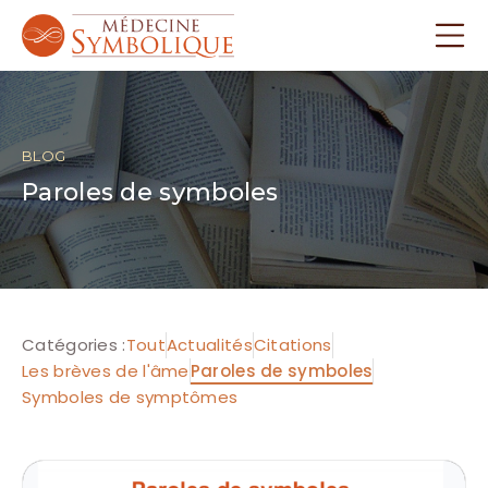
BLOG
Paroles de symboles
Catégories :
Tout
Actualités
Citations
Les brèves de l'âme
Paroles de symboles
Symboles de symptômes