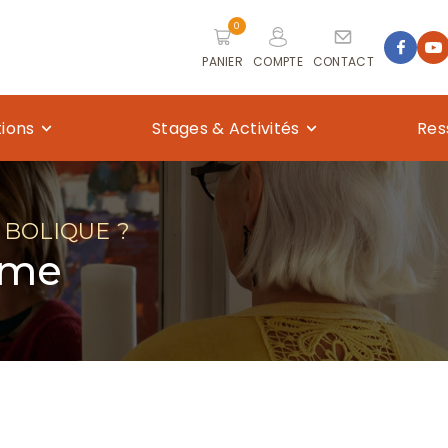
0
PANIER
COMPTE
CONTACT
tions
Stages & Activités
Res
MBOLIQUE ?
âme