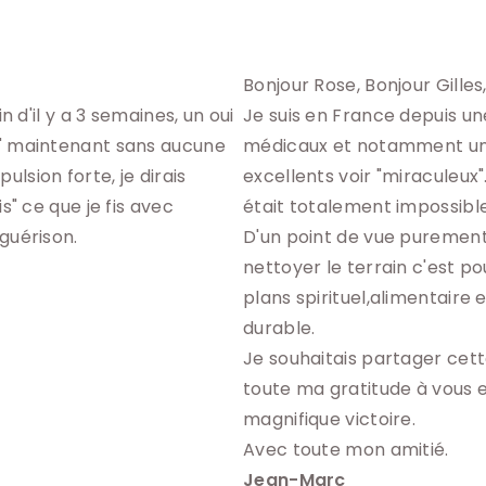
Bonjour Rose, Bonjour Gilles,
 d'il y a 3 semaines, un oui 
Je suis en France depuis un
e" maintenant sans aucune 
médicaux et notamment un P
ulsion forte, je dirais 
excellents voir "miraculeux".
s" ce que je fis avec 
était totalement impossible
guérison. 
D'un point de vue purement p
nettoyer le terrain c'est po
plans spirituel,alimentaire 
durable. 
Je souhaitais partager cet
toute ma gratitude à vous e
magnifique victoire. 
Avec toute mon amitié. 
Jean-Marc