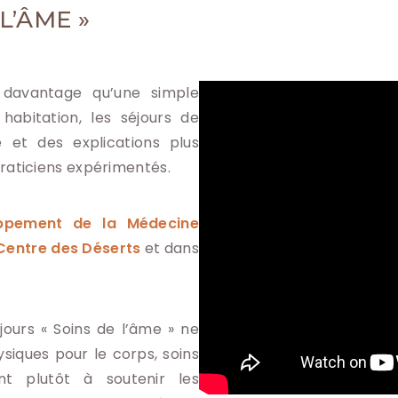
L’ÂME »
 davantage qu’une simple
habitation,
les séjours de
 et des explications plus
praticiens expérimentés.
oppement de la Médecine
Centre des Déserts
et dans
jours « Soins de l’âme » ne
ysiques pour le corps, soins
ent plutôt à soutenir les