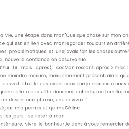
 la Vie, une étape dans mon
"Quelque chose sur mon che
ce qui est en lien avec mon
regarder toujours en arrière
ines problématiques et une
j'avais fait les choses autr
oi, nouvelle confiance en ce
survenue.

d’hui (9 mois après), ces
Mon ressenti après 2 mois : 
une moindre mesure, mais je
moment présent, alors qu'avan
pouvait être le cas avant.
sens que je ressens à nouve
 quand elle me souffle dans
mes enfants, ma famille, mes
 un dessin, une phrase, une
séjour m’a permis et qui me
Céline
 les jours : se relier à mon
ntérieure, vivre le bonheur
Je tiens à vous remercier d