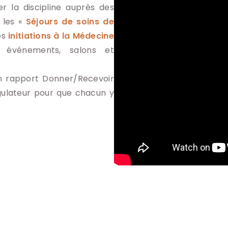
r la discipline auprès des
e les «
Séjours de soins de
es
initiations à la Médecine
s événements, salons et
 rapport Donner/Recevoir
égulateur pour que chacun y