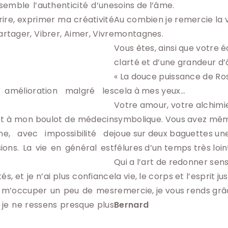
semble l’authenticité d’une
soins de l’âme.

urire, exprimer ma créativité
Au combien je remercie la v
rtager, Vibrer, Aimer, Vivre
montagnes.

Vous êtes, ainsi que votre é
clarté et d’une grandeur d
« La douce puissance de Rose 
amélioration malgré les
cela à mes yeux…

Votre amour, votre alchimie
rt à mon boulot de médecin
symbolique. Vous avez même é
e, avec impossibilité de
joue sur deux baguettes une
ions. La vie en général est
fêlures d’un temps très loint
Qui a l’art de redonner sens,
és, et je n’ai plus confiance
la vie, le corps et l’esprit 
t à m’occuper un peu de mes
 je ne ressens presque plus
Bernard 