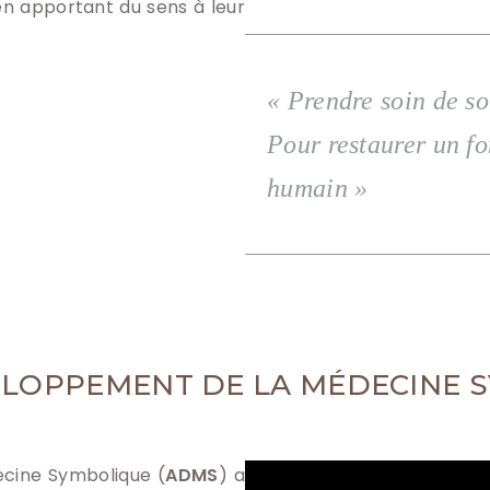
 en apportant du sens à leur
« Prendre soin de 
Pour restaurer un f
humain »
ELOPPEMENT DE LA MÉDECINE 
ecine Symbolique (
ADMS
) a