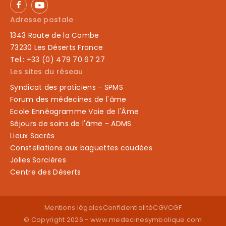
Adresse postale
1343 Route de la Combe
73230 Les Déserts France
Tel.: +33 (0) 479 70 67 27
Les sites du réseau
Syndicat des praticiens - SPMS
Forum des médecines de l'âme
Ecole Ennéagramme Voie de l'Âme
Séjours de soins de l'âme - ADMS
Lieux Sacrés
Constellations aux baguettes coudées
Jolies Sorcières
Centre des Déserts
Mentions légales
Confidentialité
CGV
CGF
© Copyright 2026 -
www.medecinesymbolique.com