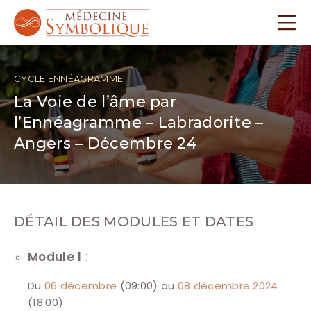
CYCLE ENNÉAGRAMME
La Voie de l’âme par
l’Ennéagramme – Labradorite –
Angers – Décembre 24
DÉTAIL DES MODULES ET DATES
Module 1
:
Du
06 décembre
(09:00) au
08 décembre 2024
(18:00)